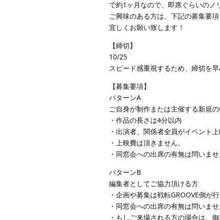
で約1ヶ月なので、即席ぐらいのノ
ご興味のある方は、下記の募集要項
宜しくお願い致します！
【締切】
10/25
スピード感重視するため、締切を早
【募集要項】
パターンA
ご自身が制作または主催する新規の
・作品の長さは4分以内
・出演者、関係者全員がイベント上
・上映費は頂きません。
・同窓会への出席の有無は問いませ
パターンB
編集者としてご協力頂ける方
・企画や募集は戦転GROOVE側
・同窓会への出席の有無は問いませ
・もしご来場される方の場合は、御