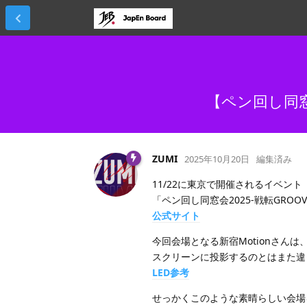
【ペン回し同窓
ZUMI
2025年10月20日
編集済み
11/22に東京で開催されるイベント
「ペン回し同窓会2025-戦転GRO
公式サイト
今回会場となる新宿Motionさんは
スクリーンに投影するのとはまた違
LED参考
せっかくこのような素晴らしい会場