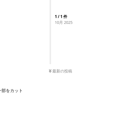
1
/
1
件
10月 2025
0
件の未読
最新の投稿
一部をカット