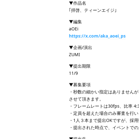
▼作品名
｢拝啓、ティーンエイジ｣
▼編集
aOEi
https://x.com/aka_aoei_ps
▼企画/演出
ZUMI
▼提出期限
11/9
▼募集要項
・秒数の細かい指定はありませんが
させて頂きます。
・フレームレートは30fps、比率 4:
・定員を超えた場合のみ審査を行い
・1人３本まで提出OKですが、採
・提出された時点で、イベントでの
▼提出先