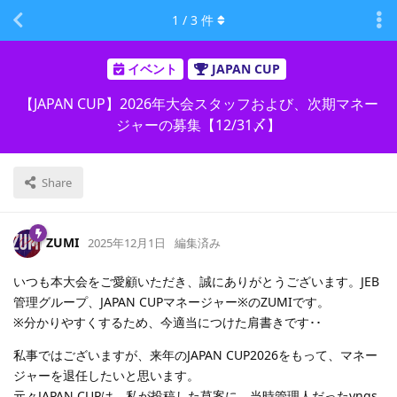
1
/
3
件
イベント
JAPAN CUP
【JAPAN CUP】2026年大会スタッフおよび、次期マネー
ジャーの募集【12/31〆】
Share
ZUMI
2025年12月1日
編集済み
いつも本大会をご愛顧いただき、誠にありがとうございます。JEB
管理グループ、JAPAN CUPマネージャー※のZUMIです。
※分かりやすくするため、今適当につけた肩書きです･･
私事ではございますが、来年のJAPAN CUP2026をもって、マネー
ジャーを退任したいと思います。
元々JAPAN CUPは、私が投稿した草案に、当時管理人だったyngs