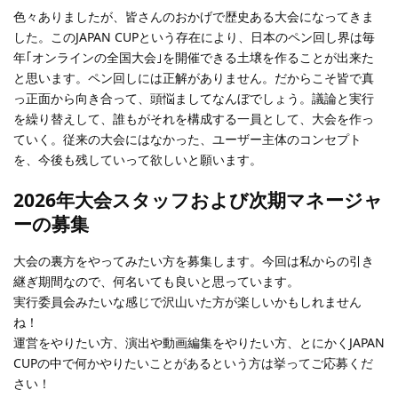
色々ありましたが、皆さんのおかげで歴史ある大会になってきま
した。このJAPAN CUPという存在により、日本のペン回し界は毎
年｢オンラインの全国大会｣を開催できる土壌を作ることが出来た
と思います。ペン回しには正解がありません。だからこそ皆で真
っ正面から向き合って、頭悩ましてなんぼでしょう。議論と実行
を繰り替えして、誰もがそれを構成する一員として、大会を作っ
ていく。従来の大会にはなかった、ユーザー主体のコンセプト
を、今後も残していって欲しいと願います。
2026年大会スタッフおよび次期マネージャ
ーの募集
大会の裏方をやってみたい方を募集します。今回は私からの引き
継ぎ期間なので、何名いても良いと思っています。
実行委員会みたいな感じで沢山いた方が楽しいかもしれません
ね！
運営をやりたい方、演出や動画編集をやりたい方、とにかくJAPAN
CUPの中で何かやりたいことがあるという方は挙ってご応募くだ
さい！