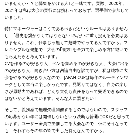
いませんか～？と募集をかける人｣と一緒です。実際、2020年、
2021年は私は大会の実行には携わっておらず、選手側で参加して
いました。
特にマネージャーはこうであるべきだというルールはありません
し、｢歴史を繋がなくてはならない｣みたいに重く捉える必要はあ
りません。これ、仕事じゃ無くて趣味でやってるんですから。フ
レキシブルな発想で、大会の｢裏方｣を全力で楽しめる方に継いで
もらえたらと考えています。
CVを作るのが好きな人、ペンを集めるのが好きな人、大会に出る
のが好きな人。向き合い方は勿論自由な訳ですが、私は純粋に大
会をやるのが好きな人なので、JAPAN CUPは毎年のルーティンワ
ークとして本当に楽しかったです。見返りではなく、自身の楽し
さが原動力であれば、どんな大会も責任をもって完遂できるので
はないかと考えています。そんな人に繋ぎたい！
そして、義務感で無理矢理開催するものではないので、スタッフ
の応募がない年には開催しないという決断も普通にOKだと思って
います。ユーザー全員で主催してる大会なので、仮にそうなって
も、それすらその年の皆で出した答えなんですから。