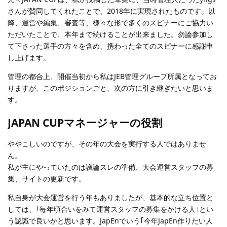
さんが賛同してくれたことで、2018年に実現されたものです。以
降、運営や編集、審査等、様々な形で多くのスピナーにご協力い
ただいたことで、本年まで続けることが出来ました。勿論参加し
て下さった選手の方々を含め、携わった全てのスピナーに感謝申
し上げます。
管理の都合上、開催当初から私はJEB管理グループ所属となってお
りますが、このポジションごと、次の方に引き継ぎたいと思いま
す。
JAPAN CUPマネージャーの役割
ややこしいのですが、その年の大会を実行する人ではありませ
ん。
私が主にやっていたのは議論スレの準備、大会運営スタッフの募
集、サイトの更新です。
私自身が大会運営を行う年もありましたが、基本的な立ち位置と
しては、｢毎年頃合いをみて運営スタッフの募集をかける人｣とい
う認識で良いかと思います。JapEnでいう｢今年JapEn作りたい人