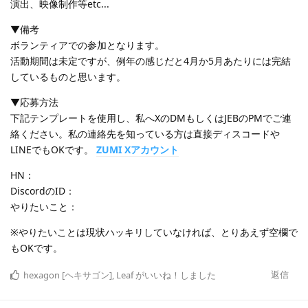
演出、映像制作等etc...
▼備考
ボランティアでの参加となります。
活動期間は未定ですが、例年の感じだと4月か5月あたりには完結
しているものと思います。
▼応募方法
下記テンプレートを使用し、私へXのDMもしくはJEBのPMでご連
絡ください。私の連絡先を知っている方は直接ディスコードや
LINEでもOKです。
ZUMI Xアカウント
HN：
DiscordのID：
やりたいこと：
※やりたいことは現状ハッキリしていなければ、とりあえず空欄で
もOKです。
返信
hexagon [ヘキサゴン]
,
Leaf
がいいね！しました