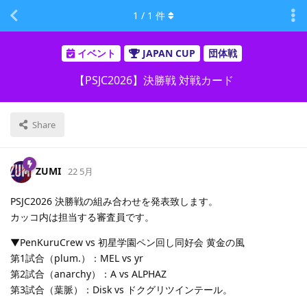
1
/
1
件
イベント
JAPAN CUP
団体戦
【PSJC2026】決勝戦 対戦カード
Share
ZUMI
22 5月
PSJC2026 決勝戦の組み合わせを発表致します。
カッコ内は担当する審査員です。
▼PenKuruCrew vs 初星学園ペン回し同好会 黄金の風
第1試合（plum.）：MEL vs yr
第2試合（anarchy）：A vs ALPHAZ
第3試合（葉脈）：Disk vs ドクグリツインテール。