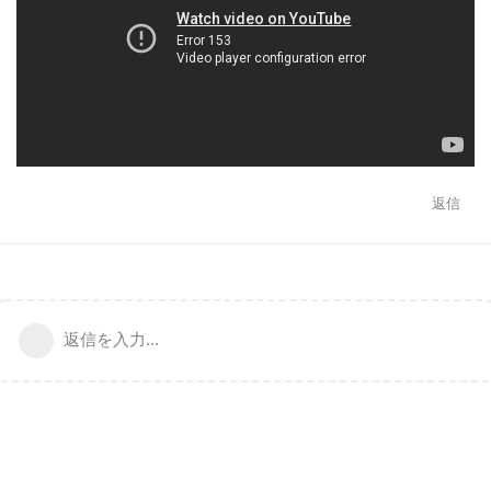
返信
返信を入力...