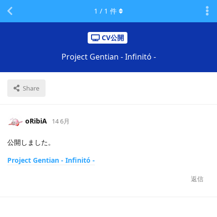
1
/
1
件
CV公開
Project Gentian - Infinitó -
Share
oRibiA
14 6月
公開しました。
Project Gentian - Infinitó -
返信