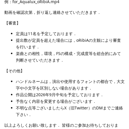
例：for_Aqualux_oRibiA.mp4
動画を確認次第，折り返し連絡させていただきます．
【審査】
定員は11名を予定しております．
提出数が定員を超えた場合には，oRibiAの主観により審査
を行います．
楽曲との相性，環境，FSの構成・完成度等を総合的にみて
判断させていただきます．
【その他】
ハンドルネームは，演出や使用するフォントの都合で，大文
字や小文字を区別しない場合があります．
作品公開は2026年9月中旬を予定しております．
予告なく内容を変更する場合がございます．
不明な点等ございましたらX（旧Twitter）のDMまでご連絡
下さい．
以上よろしくお願い致します． 皆様のご参加お待ちしておりま