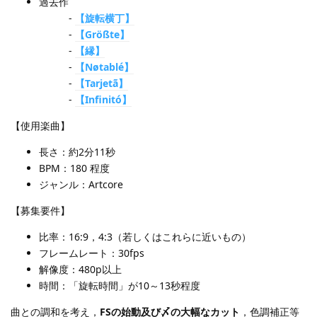
過去作
-
【旋転横丁】
-
【Größte】
-
【縁】
-
【Nøtablé】
-
【Tarjetã】
-
【Infinitó】
【使用楽曲】
長さ：約2分11秒
BPM：180 程度
ジャンル：Artcore
【募集要件】
比率：16:9，4:3（若しくはこれらに近いもの）
フレームレート：30fps
解像度：480p以上
時間：「旋転時間」が10～13秒程度
曲との調和を考え，
FSの始動及び〆の大幅なカット
，色調補正等