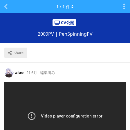
1
/
1
件
CV公開
2009PV | PenSpinningPV
Share
aloe
21 6月
編集済み