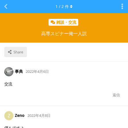
1
/
2
件
雑談・交流
高専スピナー俺一人説
Share
事典
2022年4月6日
交流
返信
Zeno
Z
2022年4月8日
僕もですよ