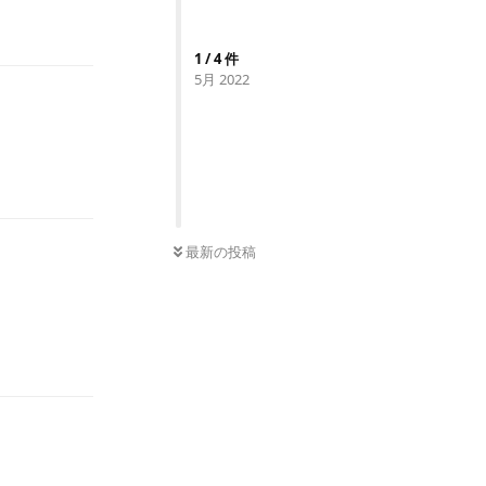
返信
1
/
4
件
5月 2022
返信
0
件の未読
最新の投稿
返信