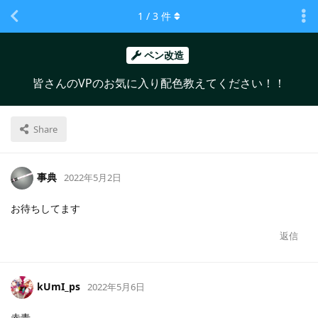
1
/
3
件
ペン改造
皆さんのVPのお気に入り配色教えてください！！
Share
事典
2022年5月2日
お待ちしてます
返信
kUmI_ps
2022年5月6日
赤青