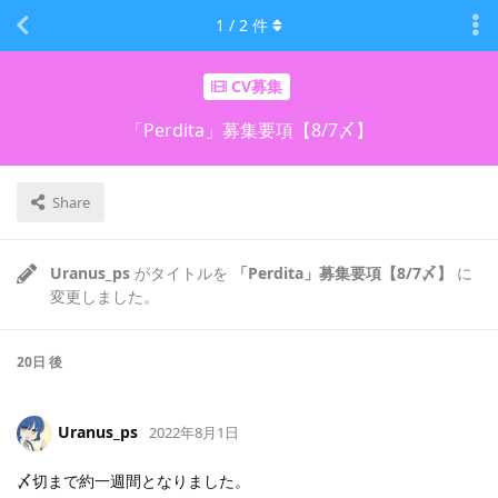
1
/
2
件
CV募集
「Perdita」募集要項【8/7〆】
Share
Uranus_ps
がタイトルを
「Perdita」募集要項【8/7〆】
に
変更しました。
20日
後
Uranus_ps
2022年8月1日
〆切まで約一週間となりました。