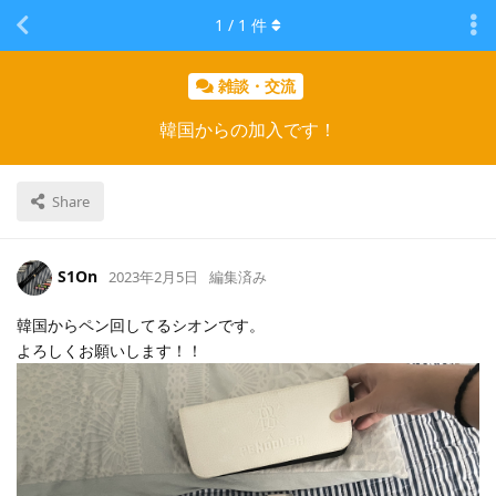
1
/
1
件
雑談・交流
韓国からの加入です！
Share
S1On
2023年2月5日
編集済み
韓国からペン回してるシオンです。
よろしくお願いします！！