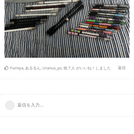
返信
Fumiya
,
あるるん
,
Uranus_ps
,
他
7
人
がいいね！しました
返信を入力...