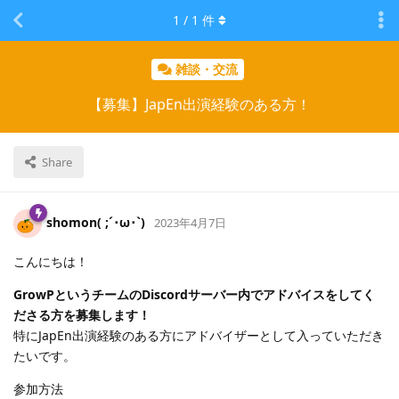
1
/
1
件
雑談・交流
【募集】JapEn出演経験のある方！
Share
shomon( ;´･ω･`)
2023年4月7日
こんにちは！
GrowPというチームのDiscordサーバー内でアドバイスをしてく
ださる方を募集します！
特にJapEn出演経験のある方にアドバイザーとして入っていただき
たいです。
参加方法