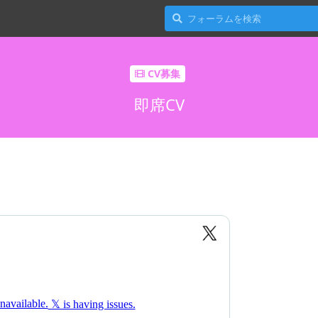
CV募集
即席CV