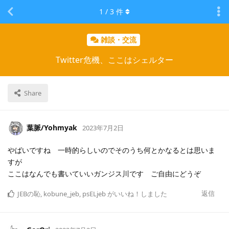
1
/
3
件
雑談・交流
Twitter危機、ここはシェルター
Share
葉脈/Yohmyak
2023年7月2日
やばいですね 一時的らしいのでそのうち何とかなるとは思いま
すが
ここはなんでも書いていいガンジス川です ご自由にどうぞ
返信
JEBの恥
,
kobune_jeb
,
psELjeb
がいいね！しました