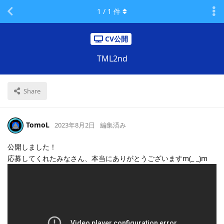
1
/
1
件
CV公開
TML2nd
Share
TomoL
2023年8月2日
編集済み
公開しました！
応募してくれたみなさん、本当にありがとうございますm(_ _)m