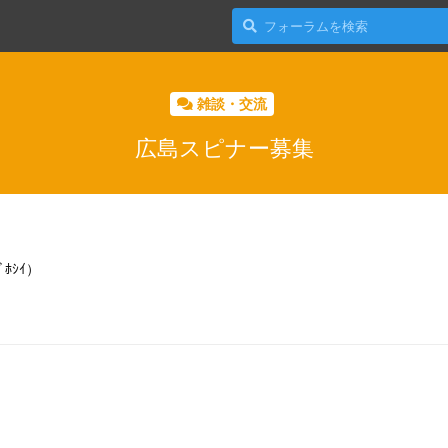
雑談・交流
広島スピナー募集
ﾎｼｲ）