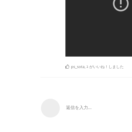
ps_sota
,
ﾕ
がいいね！しました
返信を入力...