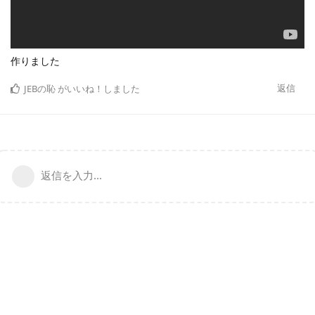
作りました
返信
JEBの恥
がいいね！しました
返信を入力...