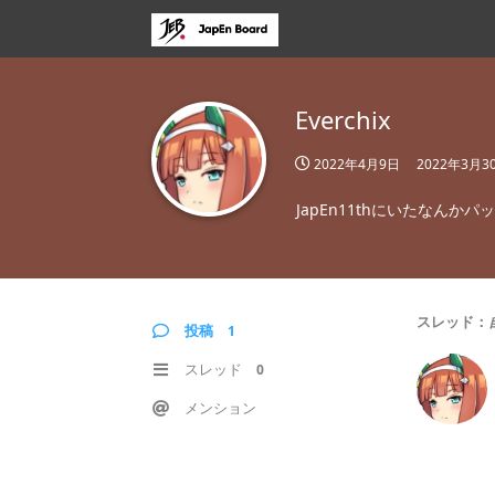
Everchix
2022年4月9日
2022年3月3
JapEn11thにいたなんか
スレッド：
投稿
1
スレッド
0
メンション