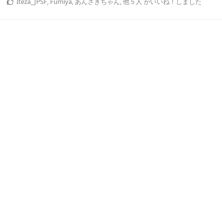
Iteza_JPSF
,
Fumiya
,
あんさきちゃん
,
他
5
人
がいいね！しました