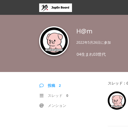
H@m
2022年5月26日
に参加
04生まれ03世代
スレッド：
投稿
2
スレッド
0
メンション