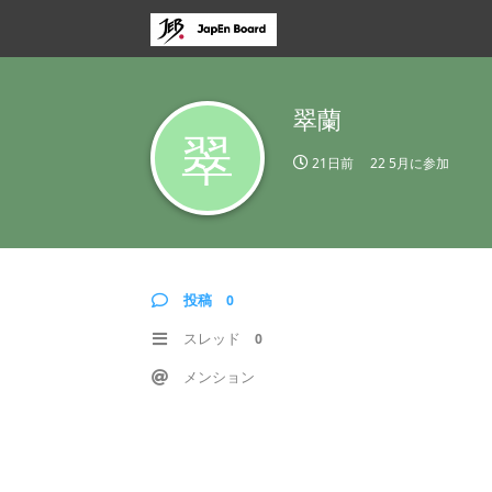
翠蘭
翠
21日前
22 5月
に参加
投稿
0
スレッド
0
メンション