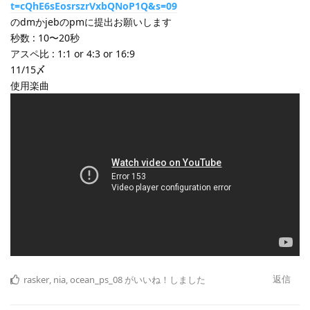
t=cQhE6sEosrszrVxbQNoP1Q&s=09
のdmかjebのpmに提出お願いします
秒数 : 10〜20秒
アスペ比 : 1:1 or 4:3 or 16:9
11/15〆
使用楽曲
返信
rasker
,
nia
,
ocean_ps_08
がいいね！しました