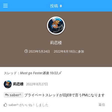
投稿
莉恋楼
2023年5月24日
2022年8月18日
に参加
スレッド：
Must go Faster募集 10/22〆
莉恋楼
2022年8月27日
saber^
プライベートスレッドが旧JEBで言うPMになります
返信
saber^
がいいね！しました