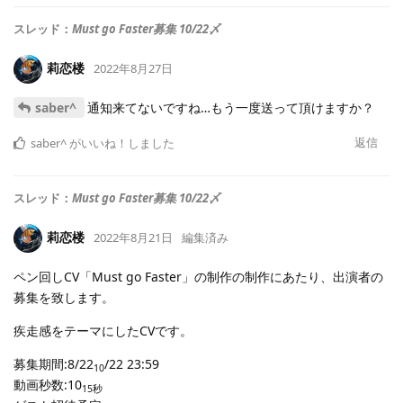
スレッド：
Must go Faster募集 10/22〆
莉恋楼
2022年8月27日
saber^
通知来てないですね…もう一度送って頂けますか？
返信
saber^
がいいね！しました
スレッド：
Must go Faster募集 10/22〆
莉恋楼
2022年8月21日
編集済み
ペン回しCV「Must go Faster」の制作の制作にあたり、出演者の
募集を致します。
疾走感をテーマにしたCVです。
募集期間:8/22
/22 23:59
10
動画秒数:10
15秒