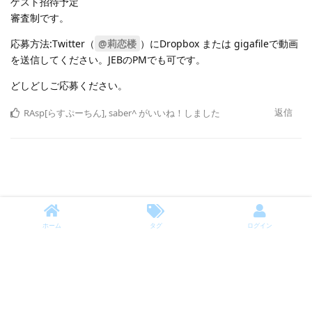
ゲスト招待予定
審査制です。
応募方法:Twitter（
@莉恋楼
）にDropbox または gigafileで動画
を送信してください。JEBのPMでも可です。
どしどしご応募ください。
返信
RAsp[らすぷーちん]
,
saber^
がいいね！しました
ホーム
タグ
ログイン
©JapEn Board