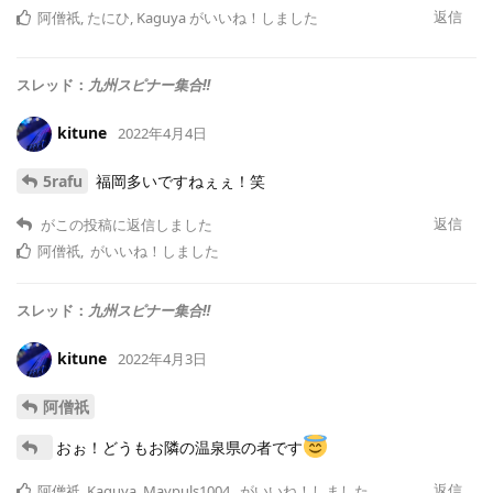
返信
阿僧祇
,
たにひ
,
Kaguya
がいいね！しました
スレッド：
九州スピナー集合‼️
kitune
2022年4月4日
5rafu
福岡多いですねぇぇ！笑
返信
がこの投稿に返信しました
阿僧祇
,
がいいね！しました
スレッド：
九州スピナー集合‼️
kitune
2022年4月3日
阿僧祇
おぉ！どうもお隣の温泉県の者です
返信
阿僧祇
,
Kaguya
,
Maypuls1004
,
がいいね！しました