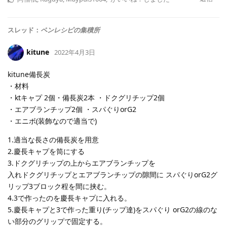
スレッド：
ペンレシピの集積所
kitune
2022年4月3日
kitune備長炭
・材料
・ktキャプ 2個・備長炭2本 ・ドクグリチップ2個
・エアブランチップ2個 ・スパぐりorG2
・エニボ(装飾なので適当で)
1.適当な長さの備長炭を用意
2.慶長キャプを筒にする
3.ドクグリチップの上からエアブランチップを
入れドクグリチップとエアブランチップの隙間に スパぐりorG2グ
リップ3ブロック程を間に挟む。
4.3で作ったのを慶長キャプに入れる。
5.慶長キャプと3で作った重り(チップ達)をスパぐり orG2の線のな
い部分のグリップで固定する。