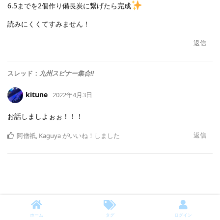
6.5までを2個作り備長炭に繋げたら完成
読みにくくてすみません！
返信
スレッド：
九州スピナー集合‼️
kitune
2022年4月3日
お話しましよぉぉ！！！
返信
阿僧祇
,
Kaguya
がいいね！しました
ホーム
タグ
ログイン