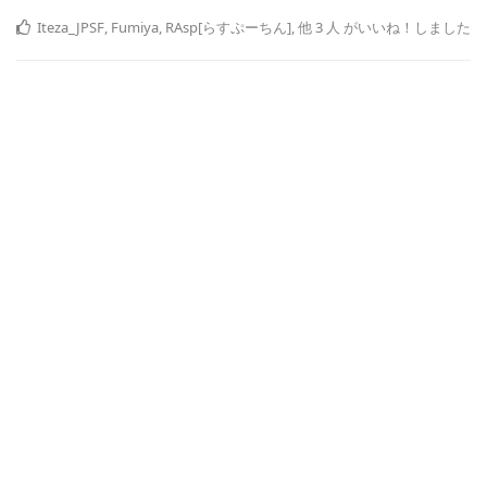
Iteza_JPSF
,
Fumiya
,
RAsp[らすぷーちん]
,
他
3
人
がいいね！しました