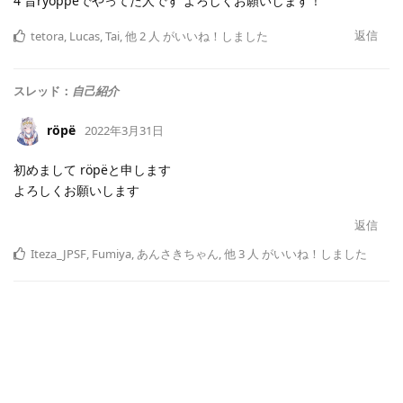
4 昔ryoppeでやってた人です よろしくお願いします！
返信
tetora
,
Lucas
,
Tai
,
他
2
人
がいいね！しました
スレッド：
自己紹介
röpë
2022年3月31日
初めまして röpëと申します
よろしくお願いします
返信
Iteza_JPSF
,
Fumiya
,
あんさきちゃん
,
他
3
人
がいいね！しました