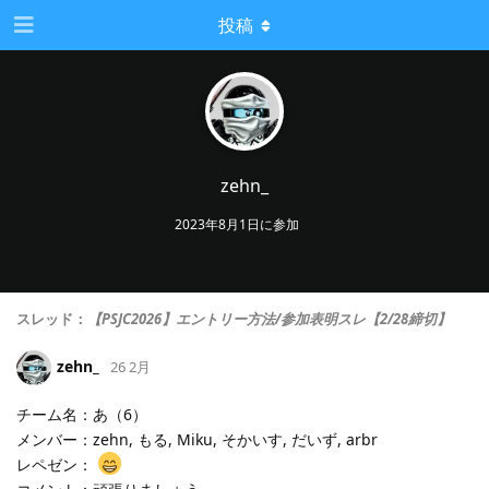
投稿
zehn_
2023年8月1日
に参加
スレッド：
【PSJC2026】エントリー方法/参加表明スレ【2/28締切】
zehn_
26 2月
チーム名：あ（6）
メンバー：zehn, もる, Miku, そかいす, だいず, arbr
レペゼン：