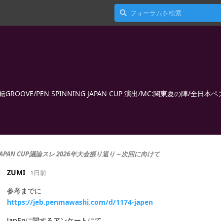
OOVE/PEN SPINNING JAPAN CUP 演出/MC:関東夏の陣/全日本
JAPAN CUP議論スレ 2026年大会振り返り～次回に向けて
ZUMI
1日前
参考までに
https://jeb.penmawashi.com/d/1174-japen
JapEnに関するアンケートにて、