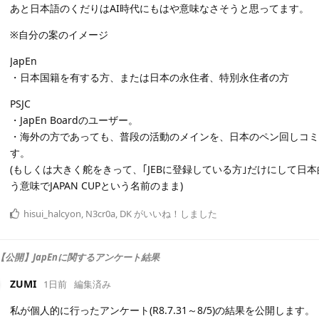
あと日本語のくだりはAI時代にもはや意味なさそうと思ってます。
※自分の案のイメージ
JapEn
・日本国籍を有する方、または日本の永住者、特別永住者の方
PSJC
・JapEn Boardのユーザー。
・海外の方であっても、普段の活動のメインを、日本のペン回しコミ
す。
(もしくは大きく舵をきって、｢JEBに登録している方｣だけにして
う意味でJAPAN CUPという名前のまま)
hisui_halcyon
,
N3cr0a
,
DK
がいいね！しました
【公開】JapEnに関するアンケート結果
ZUMI
1日前
編集済み
私が個人的に行ったアンケート(R8.7.31～8/5)の結果を公開します。