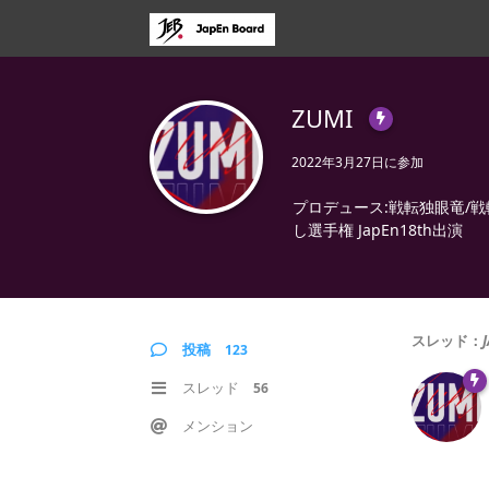
ZUMI
2022年3月27日
に参加
プロデュース:戦転独眼竜/戦転GR
し選手権 JapEn18th出演
スレッド：
投稿
123
スレッド
56
メンション