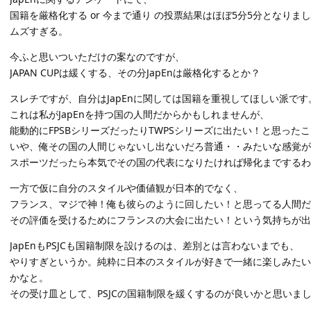
国籍を厳格化する or 今まで通り の投票結果はほぼ5分5分となりま
ムズすぎる。
今ふと思いついただけの案なのですが、
JAPAN CUPは緩くする、その分JapEnは厳格化するとか？
スレチですが、自分はJapEnに関しては国籍を重視してほしい派です
これは私がJapEnを持つ国の人間だからかもしれませんが、
能動的にFPSBシリーズだったりTWPSシリーズに出たい！と思った
いや、俺その国の人間じゃないし出ないだろ普通・・みたいな感覚が
スポーツだったら本気でその国の代表になりたければ帰化までするわ
一方で仮に自分のスタイルや価値観が日本的でなく、
フランス、マジで神！俺も彼らのように回したい！と思ってる人間だ
その評価を受けるためにフランスの大会に出たい！という気持ちが出
JapEnもPSJCも国籍制限を設けるのは、差別とは言わないまでも、
やりすぎというか。純粋に日本のスタイルが好きで一緒に楽しみたい
かなと。
その受け皿として、PSJCの国籍制限を緩くするのが良いかと思いま