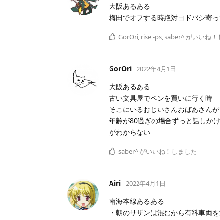
大阪あるある
梅田でオフする時絶対ヨドバシ寄っ
GorOri
,
rise -ps
,
saber^
がいいね！
GorOri
2022年4月1日
大阪あるある
古い文具屋でペンを買いに行く時
そこにいるおじいさんおばあさんが
年齢が80過ぎの場合ずっと話しか
がわからない
saber^
がいいね！しました
Airi
2022年4月1日
南海本線あるある
・朝のサザンは混むから有料車両を