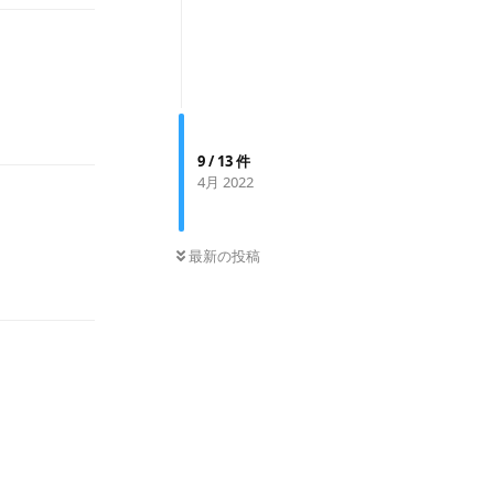
返信
9
/
13
件
4月 2022
0
件の未読
最新の投稿
返信
返信