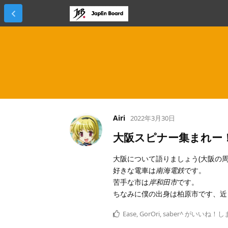
Airi
2022年3月30日
大阪スピナー集まれー
大阪について語りましょう(大阪の周
好きな電車は
南海電鉄
です。
苦手な市は
岸和田市
です。
ちなみに僕の出身は柏原市です、近
Ease
,
GorOri
,
saber^
がいいね！し