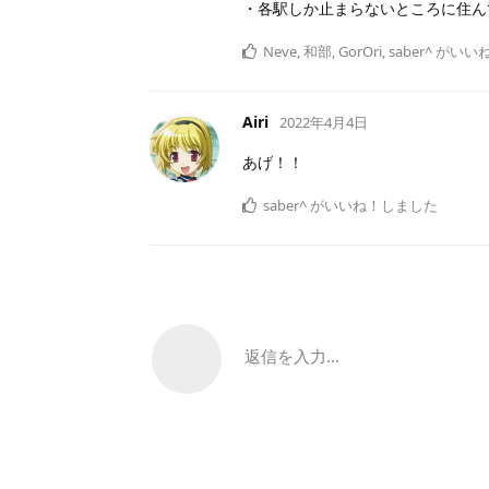
・各駅しか止まらないところに住ん
Neve
,
和部
,
GorOri
,
saber^
がいい
Airi
2022年4月4日
あげ！！
saber^
がいいね！しました
返信を入力...