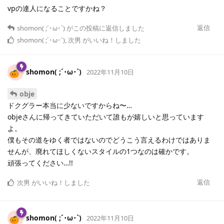
vpの達人になることですかね？
返信
shomon( ;´･ω･`)
がこの投稿に返信しました
shomon( ;´･ω･`)
,
次男
がいいね！しました
shomon( ;´･ω･`)
2022年11月10日
obje
ドクグラー本当に少ないですからね〜…
objeさんに帰ってきていただいて誰もが嬉しいと思っています
よ。
僕もその道をゆく者ではないのでどうこう言えるわけではありま
せんが、廃れてほしくないスタイルの1つなのは確かです。
頑張ってください…!!
返信
次男
がいいね！しました
shomon( ;´･ω･`)
2022年11月10日