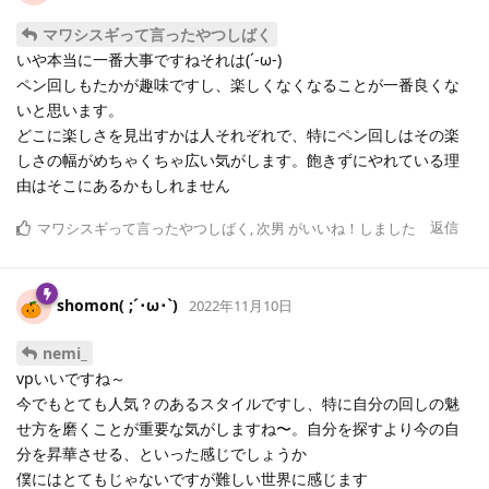
マワシスギって言ったやつしばく
いや本当に一番大事ですねそれは(´-ω-)
ペン回しもたかが趣味ですし、楽しくなくなることが一番良くな
いと思います。
どこに楽しさを見出すかは人それぞれで、特にペン回しはその楽
しさの幅がめちゃくちゃ広い気がします。飽きずにやれている理
由はそこにあるかもしれません
返信
マワシスギって言ったやつしばく
,
次男
がいいね！しました
shomon( ;´･ω･`)
2022年11月10日
nemi_
vpいいですね～
今でもとても人気？のあるスタイルですし、特に自分の回しの魅
せ方を磨くことが重要な気がしますね〜。自分を探すより今の自
分を昇華させる、といった感じでしょうか
僕にはとてもじゃないですが難しい世界に感じます