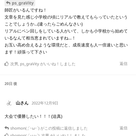
ps_graVity
師匠がいるんですね！
文章を見た感じ小学校の頃にリアルで教えてもらっていたという
ことでしょうか…(違ったらごめんなさい)
リアルにペン回しをしている人がいて、しかも小学校から始めて
いるなんて相当恵まれていますね…！
お互い高め合えるような環境だと、成長速度も人一倍速いと思い
ます！頑張って下さい
返信
次男
,
ps_graVity
がいいね！しました
20日
後
山さん
2022年12月9日
大会で優勝したい！！！(迫真)
返信
shomon( ;´･ω･`)
がこの投稿に返信しました
shomon( ;´･ω･`)
,
次男
がいいね！しました