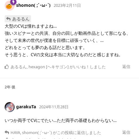
shomon( ;´･ω･`)
2023年2月11日
あるるん
大型のCVは憧れますよね…
強いスピナーとの共演、自分の回しが動画作品として形になる、
そして未来の世代が僕達を目標に頑張っていく、…
どれをとっても夢のある話だと思います。
そう思うと、CVの文化は本当に大切なものだと感じますね。
返信
あるるん
,
hexagon [ヘキサゴン]
がいいね！しました
2年
後
garakuTa
2024年11月28日
いつか両手でCVにでたい…ただ両手の基礎もわからない…
返信
HAYA
,
shomon( ;´･ω･`)
がこの投稿に返信しました