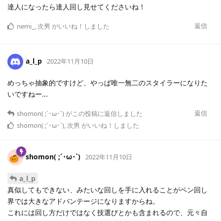
達人になったら達人回し見せてくださいね！
返信
nemi_
,
次男
がいいね！しました
a_l_p
2022年11月10日
めっちゃ抽象的ですけど、やっぱ唯一無二のスタイラーになりた
いですねー...
返信
shomon( ;´･ω･`)
がこの投稿に返信しました
shomon( ;´･ω･`)
,
次男
がいいね！しました
shomon( ;´･ω･`)
2022年11月10日
a_l_p
真似してもできない、みたいな回しを手に入れることがペン回し
界では大きなアドバンテージになりますからね。
これには回し方だけではなく技選びとかも含まれるので、元々自