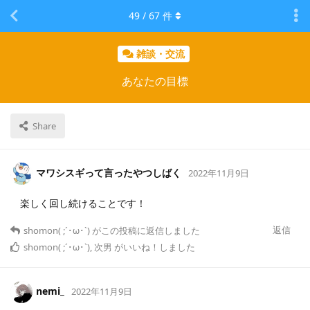
49
/
67
件
雑談・交流
あなたの目標
Share
マワシスギって言ったやつしばく
2022年11月9日
楽しく回し続けることです！
返信
shomon( ;´･ω･`)
がこの投稿に返信しました
shomon( ;´･ω･`)
,
次男
がいいね！しました
nemi_
2022年11月9日