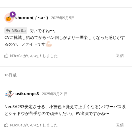
shomon( ;´･ω･`)
2025年9月5日
N3cr0a
良いですね〜。
CVに挑戦し始めてからペン回しがより一層楽しくなった感じがす
るので、ファイトです
返信
N3cr0a
がいいね！しました
16日
後
usikunnps8
2025年9月21日
NeoSA233安定させる、小技色々覚えて上手くなる( パワーパス系
とシャドウが苦手なので頑張りたい)、PV出演ですかね〜
返信
N3cr0a
がいいね！しました