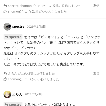
返信
spectre
,
shomon( ;´･ω･`)
がこの投稿に返信しました
shomon( ;´･ω･`)
,
次男
がいいね！しました
spectre
2023年2月8日
spectre
使うのは「ピンセット」と「ニッパ」と「ピンセッ
ト」くらいで、度定番のペン（例えば日本国内で言うとドクグリ
やオプト、プレカラ）
最近は旧ドクグリのクラシックが出たからグリップも入手しやす
いし・・・
ただ、今の知識では浅はかで難しいと実感しています。
返信
ふらん
がこの投稿に返信しました
shomon( ;´･ω･`)
がいいね！しました
ふらん
2023年2月8日
spectre
文章中にピンセット2個ありますよ