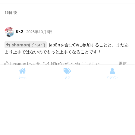
15日
後
K×2
2025年10月6日
shomon( ;´･ω･`)
JapEnを含むCVに参加することと、まだあ
まり上手ではないのでもっと上手くなることです！
返信
hexagon [ヘキサゴン]
,
N3cr0a
がいいね！しました
ホーム
タグ
ログイン
Leaf
2025年10月8日
個性を持つこと、
中技スピナーになることです！
返信
N3cr0a
がいいね！しました