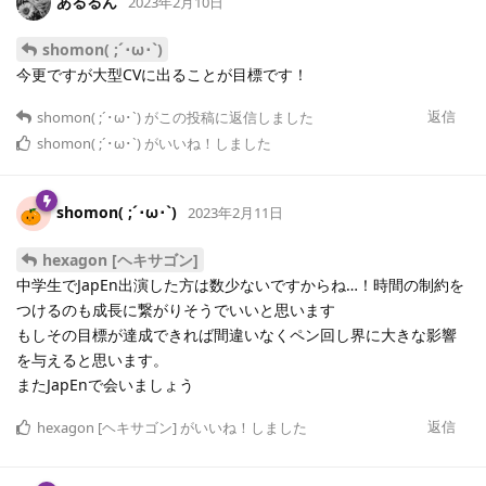
あるるん
2023年2月10日
shomon( ;´･ω･`)
今更ですが大型CVに出ることが目標です！
返信
shomon( ;´･ω･`)
がこの投稿に返信しました
shomon( ;´･ω･`)
がいいね！しました
shomon( ;´･ω･`)
2023年2月11日
hexagon [ヘキサゴン]
中学生でJapEn出演した方は数少ないですからね…！時間の制約を
つけるのも成長に繋がりそうでいいと思います
もしその目標が達成できれば間違いなくペン回し界に大きな影響
を与えると思います。
またJapEnで会いましょう
返信
hexagon [ヘキサゴン]
がいいね！しました