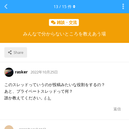
13
/
15
件
雑談・交流
みんなで分からないところを教えあう場
Share
rasker
2022年10月25日
このスレッドっていうのが投稿みたいな役割をするの？
あと、プライベートスレッドって何？
誰か教えてください。
(.
.)_
返信