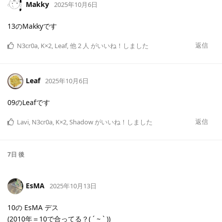
Makky
2025年10月6日
13のMakkyです
返信
N3cr0a
,
K×2
,
Leaf
,
他
2
人
がいいね！しました
Leaf
2025年10月6日
09のLeafです
返信
Lavi
,
N3cr0a
,
K×2
,
Shadow
がいいね！しました
7日
後
EsMA
2025年10月13日
10の EsMA デス
(2010年＝10で合ってる？( ´ ~ ` ))