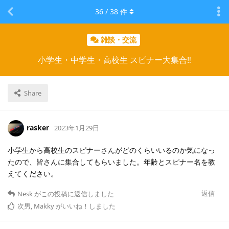
36
/
38
件
雑談・交流
小学生・中学生・高校生 スピナー大集合‼
Share
rasker
2023年1月29日
小学生から高校生のスピナーさんがどのくらいいるのか気になっ
たので、皆さんに集合してもらいました。年齢とスピナー名を教
えてください。
返信
Nesk
がこの投稿に返信しました
次男
,
Makky
がいいね！しました