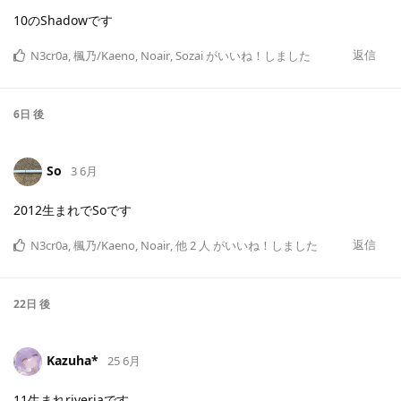
10のShadowです
返信
N3cr0a
,
楓乃/Kaeno
,
Noair
,
Sozai
がいいね！しました
6日
後
So
3 6月
2012生まれでSoです
返信
N3cr0a
,
楓乃/Kaeno
,
Noair
,
他
2
人
がいいね！しました
22日
後
Kazuha*
25 6月
11生まれriveriaです