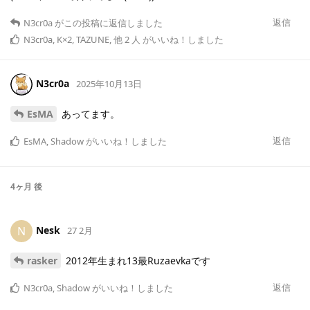
返信
N3cr0a
がこの投稿に返信しました
N3cr0a
,
K×2
,
TAZUNE
,
他
2
人
がいいね！しました
N3cr0a
2025年10月13日
EsMA
あってます。
返信
EsMA
,
Shadow
がいいね！しました
4ヶ月
後
Nesk
N
27 2月
rasker
2012年生まれ13最Ruzaevkaです
返信
N3cr0a
,
Shadow
がいいね！しました