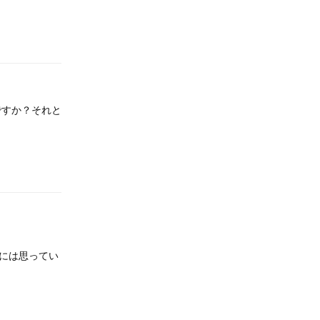
返信
ですか？それと
返信
には思ってい
返信