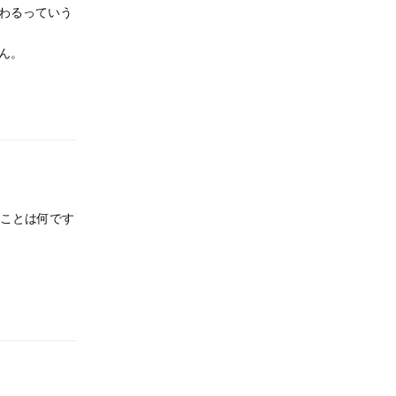
わるっていう
ん。
返信
ることは何です
返信