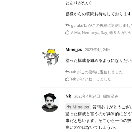
とありがたい)
皆様からの質問お待ちしております
garakuTa
がこの投稿に返信しまし
AiMo
,
Nemuriya
,
Say
,
他
3
人
がい
Mine_ps
2023年4月24日
凝った構成を組めるようになりたい
Nk
がこの投稿に返信しました
Nk
がいいね！しました
Nk
2023年4月24日
編集済み
Mine_ps
質問ありがとうござ
凝った構成と言うのが具体的にどう
事だと思います。そこから一つの技
良いのではないでしょうか。