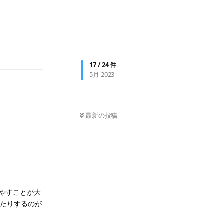
返信
17
/
24
件
5月 2023
0
件の未読
最新の投稿
返信
やすことが大
みたりするのが