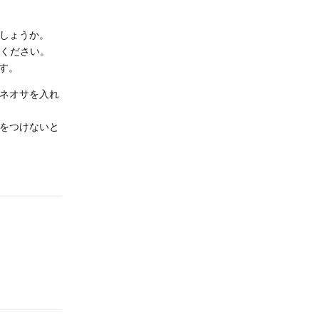
でしょうか。
てください。
す。
でネオサを入れ
気をつけないと
返信
返信