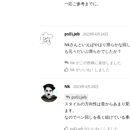
一応ご参考までに。
psELjeb
2023年4月24日
Nkさんといえばやはり滑らかな回
も元々だいぶ滑らかでしたか？
Nk
がこの投稿に返信しました
Nk
がいいね！しました
Nk
2023年4月24日
psELjeb
スタイルの方向性は昔からあまり変
ます。
なのでペン回しを長く続けている事
psELjeb
がいいね！しました