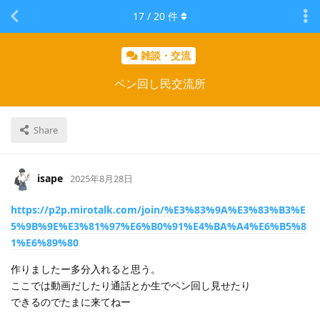
17
/
20
件
雑談・交流
ペン回し民交流所
Share
isape
2025年8月28日
https://p2p.mirotalk.com/join/%E3%83%9A%E3%83%B3%E
5%9B%9E%E3%81%97%E6%B0%91%E4%BA%A4%E6%B5%8
1%E6%89%80
作りましたー多分入れると思う。
ここでは動画だしたり通話とか生でペン回し見せたり
できるのでたまに来てねー