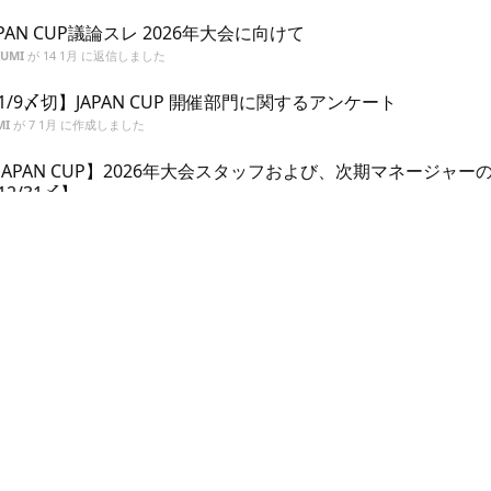
APAN CUP議論スレ 2026年大会に向けて
ZUMI
が
14 1月
に返信しました
1/9〆切】JAPAN CUP 開催部門に関するアンケート
MI
が
7 1月
に作成しました
JAPAN CUP】2026年大会スタッフおよび、次期マネージャー
12/31〆】
ZUMI
が
2025年12月27日
に返信しました
PSJC2025】決勝結果発表
MI
が
2025年4月19日
に作成しました
PSJC2025】決勝動画 公開
MI
が
2025年4月6日
に作成しました
更に読み込む