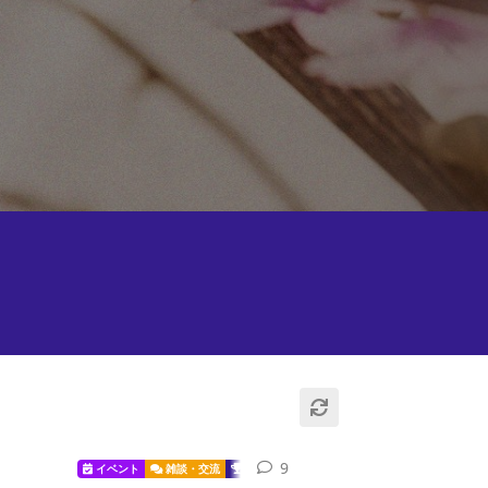
9
9
replies
イベント
雑談・交流
JAPAN CUP