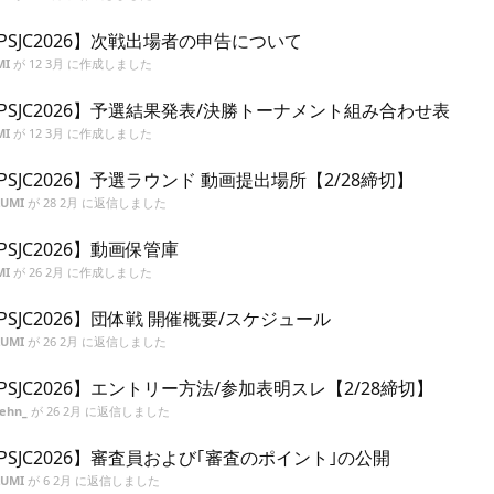
PSJC2026】次戦出場者の申告について
MI
が
12 3月
に作成しました
PSJC2026】予選結果発表/決勝トーナメント組み合わせ表
MI
が
12 3月
に作成しました
PSJC2026】予選ラウンド 動画提出場所【2/28締切】
ZUMI
が
28 2月
に返信しました
PSJC2026】動画保管庫
MI
が
26 2月
に作成しました
PSJC2026】団体戦 開催概要/スケジュール
ZUMI
が
26 2月
に返信しました
PSJC2026】エントリー方法/参加表明スレ【2/28締切】
zehn_
が
26 2月
に返信しました
PSJC2026】審査員および｢審査のポイント｣の公開
ZUMI
が
6 2月
に返信しました