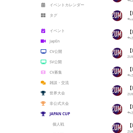
イベントカレンダー
【
タグ
イベント
【
JapEn
【
CV公開
ZU
SV公開
【
CV募集
雑談・交流
【
世界大会
ZU
非公式大会
【
JAPAN CUP
個人戦
【
ZU