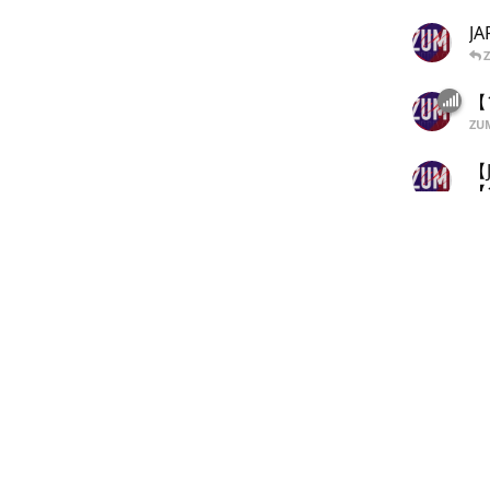
J
【
ZU
【
【
【
ZU
【
ZU