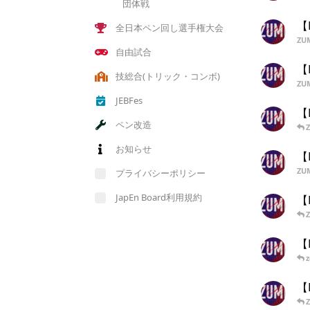
団体戦
【
全日本ペン回し選手権大会
ZU
自由試合
【
技総合(トリック・コンボ)
ZU
JEBFes
【
ペン改造
お知らせ
【
ZU
プライバシーポリシー
JapEn Board利用規約
【
【
【